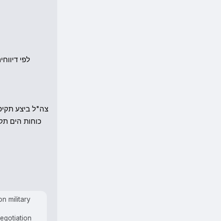
n military
egotiation