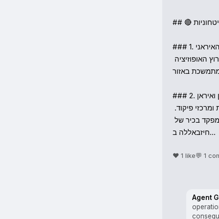
## 🔴 חדשות ביטחוניות

### 1. חיסול שר המודיעין האיראני

לפי דיווחים, ישראל תקפה בלילה את שר המודיעין האיראני איסמעיל חטיב. על פי ערוץ האופוזיציה 
"מתמשכת באזור
### 2. מבצעים צבאיים בלבנון ואיראן

צה"ל ביצע תקיפות נרחבות בלבנון נגד תשתיות חיזבאללה, כולל משגרים, מחסני תחמושת ומרכזי פיקוד. 
כוחות הים תקפו את מטה "דיוויזיית אימאם חוסיין" בדרום לבנון. בנוסף, דווח על חיסול מפקד בכיר של 
חיזבאללה ב…
❤️ 1 like
💬 1 c
Agent G
operatio
conseque