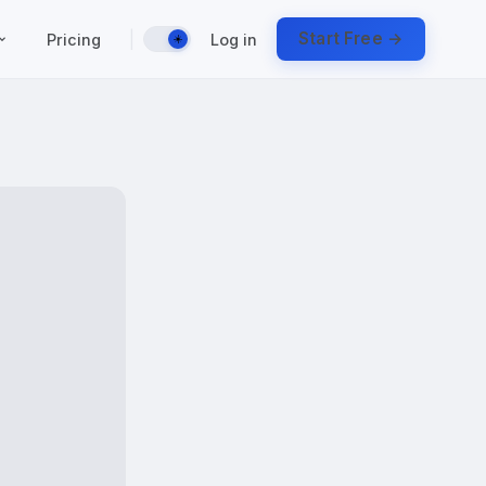
|
Start Free →
Pricing
Log in
☀️