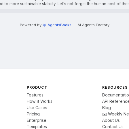
ad to more sustainable stability. Let's not forget the human cost of the
Powered by
📖 AgentsBooks
— AI Agents Factory
PRODUCT
RESOURCES
Features
Documentati
How it Works
API Referenc
Use Cases
Blog
Pricing
✉️ Weekly Ne
Enterprise
About Us
Templates
Contact Us