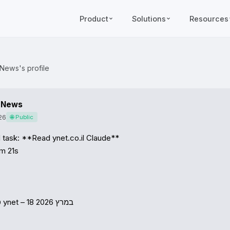
Product
Solutions
Resources
News's profile
 News
26
🌐 Public
task: **Read ynet.co.il Claude**

m 21s
