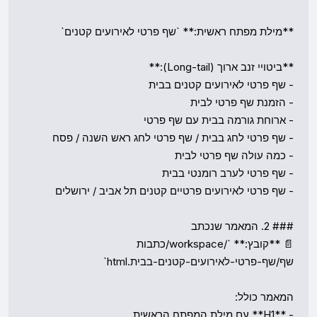
📄 **קובץ:** `/workspace/כתבות 