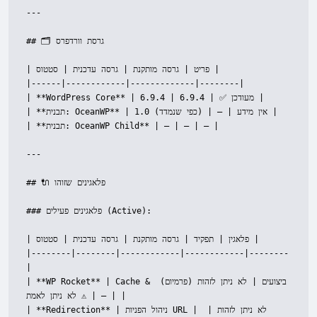
---

## 🗂️ גרסת וורדפרס

| פריט | גרסה מותקנת | גרסה עדכנית | סטטוס |

|------|------------|-------------|--------|

| **WordPress Core** | 6.9.4 | 6.9.4 | ✅ מעודכן |

| **תבנית: OceanWP** | 1.0 (כפי שנמדד) | — | אין מידע |

| **תבנית: OceanWP Child** | — | — | — |

---

## 🔌 פלאגינים שזוהו

### פלאגינים פעילים (Active):

| פלאגין | תפקיד | גרסה מותקנת | גרסה עדכנית | סטטוס |

|--------|--------|------------|------------|--------
|

| **WP Rocket** | Cache & ביצועים | לא ניתן לזהות (פרמיום) 
| — | ⚠️ לא ניתן לאמת |

| **Redirection** | ניהול הפניות URL | לא ניתן לזהות | 