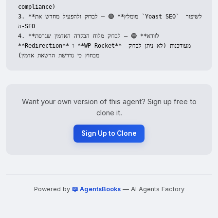
compliance)

3. **מומלץ** 🟢 – לבדוק ולהפעיל מחדש את `Yoast SEO` לשיפור 
ה-SEO

4. **לוודא** 🔵 – לבדוק מלוח הבקרה האדמין שגרסת 
**Redirection** ו-**WP Rocket** מעודכנות (לא ניתן לבדוק 
מבחוץ כי נדרשת הרשאת אדמין)
Want your own version of this agent? Sign up free to
clone it.
Sign Up to Clone
Powered by
📖 AgentsBooks
— AI Agents Factory