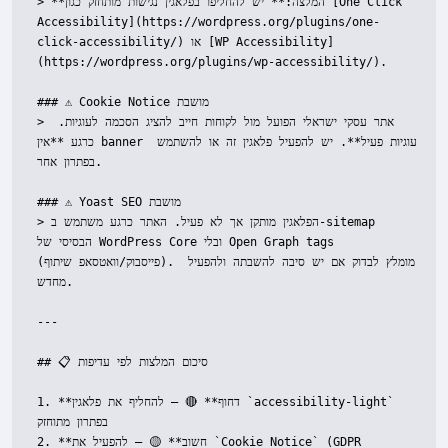
> **המלצה:** יש להחליפו בפלאגין נגישות מותחזק כגון [One Click 
Accessibility](https://wordpress.org/plugins/one-
click-accessibility/) או [WP Accessibility]
(https://wordpress.org/plugins/wp-accessibility/).

### ⚠️ Cookie Notice מושבת

> אתר עסקי ישראלי הפועל מול לקוחות חייב להציג הסכמה לעוגיות. 
כרגע **אין banner עוגיות פעיל**. יש להפעיל פלאגין זה או להשתמש 
בפתרון אחר.

### ⚠️ Yoast SEO מושבת

> הפלאגין מותקן אך לא פעיל. האתר כרגע משתמש ב-sitemap 
הבסיסי של WordPress Core ובלי Open Graph tags 
(פייסבוק/וואטסאפ שיתוף). מומלץ לבדוק אם יש סיבה להשבתה ולהפעיל 
מחדש.

---

## 📋 סיכום המלצות לפי עדיפות

1. **דחוף** 🔴 – להחליף את פלאגין `accessibility-light` 
בפתרון מתוחזק

2. **חשוב** 🟡 – להפעיל את `Cookie Notice` (GDPR 