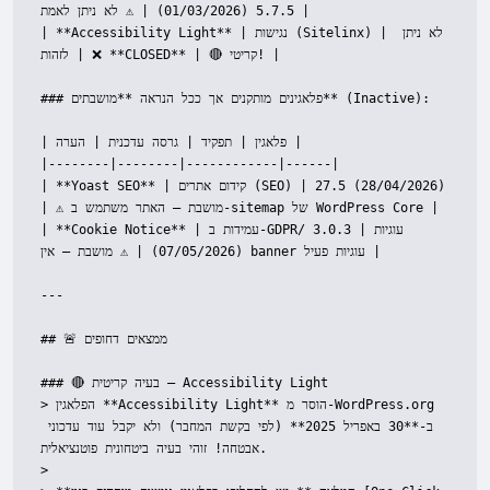
5.7.5 (01/03/2026) | ⚠️ לא ניתן לאמת |

| **Accessibility Light** | נגישות (Sitelinx) | לא ניתן 
לזהות | ❌ **CLOSED** | 🔴 קריטי! |

### פלאגינים מותקנים אך ככל הנראה **מושבתים** (Inactive):

| פלאגין | תפקיד | גרסה עדכנית | הערה |

|--------|--------|------------|------|

| **Yoast SEO** | קידום אתרים (SEO) | 27.5 (28/04/2026) 
| ⚠️ מושבת – האתר משתמש ב-sitemap של WordPress Core |

| **Cookie Notice** | עמידות ב-GDPR/עוגיות | 3.0.3 
(07/05/2026) | ⚠️ מושבת – אין banner עוגיות פעיל |

---

## 🚨 ממצאים דחופים

### 🔴 בעיה קריטית – Accessibility Light

> הפלאגין **Accessibility Light** הוסר מ-WordPress.org 
ב-**30 באפריל 2025** (לפי בקשת המחבר) ולא יקבל עוד עדכוני 
אבטחה! זוהי בעיה ביטחונית פוטנציאלית.

> 
