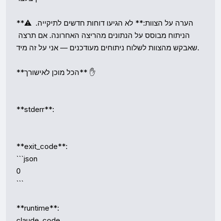
**⚠️ הערה על הצוות:** לא הגיעו דוחות חדשים לתיקייה. 
הניתוח מבוסס על הנתונים מהריצה האחרונה. אם תרצה 
שאבקש מהצוות לשלוח ניתוחים מעודכנים — אני על זה מיד.

**הכל מוכן לאישורך** ✋

**stderr**:

**exit_code**:

```json

0

```

**runtime**:

claude_code