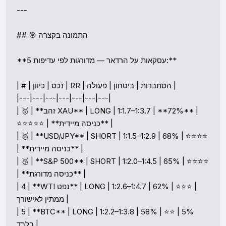
---

## 🎯 התמונה בקצרה

**5 עסקאות על הרדאר — מדורגות לפי עדיפות:**

| # | נכס | כיוון | RR | הסתברות | ביטחון | פעולה |

|---|---|---|---|---|---|---|

| 🥇 | **זהב XAU** | LONG | 1:1.7–1:3.7 | **72%** | 
⭐⭐⭐⭐⭐ | **כניסה מיידית** |

| 🥈 | **USD/JPY** | SHORT | 1:1.5–1:2.9 | 68% | ⭐⭐⭐⭐ 
| **כניסה מיידית** |

| 🥉 | **S&P 500** | SHORT | 1:2.0–1:4.5 | 65% | ⭐⭐⭐⭐ 
| **כניסה מדורגת** |

| 4 | **WTI נפט** | LONG | 1:2.6–1:4.7 | 62% | ⭐⭐⭐ | 
ממתין לאישורך |

| 5 | **BTC** | LONG | 1:2.2–1:3.8 | 58% | ⭐⭐ | 5% 
בלבד |
